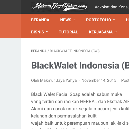
Advokat dan Kons
BERANDA
NEWS
PORTOFOLIO
H
BISNIS
TUTORIAL
KERJASAMA
BERANDA
/
BLACKWALET INDONESIA (BWI)
BlackWalet Indonesia (
Oleh Makmur Jaya Yahya
November 14, 2015
Pos
Black Walet Facial Soap adalah sabun muka
yang terdiri dari racikan HERBAL dan Ekstrak 
Alami dan cocok untuk segala macam jenis kuli
keluhan dan permasalahan kulit
wajah baik untuk perempuan maupun laki-laki s