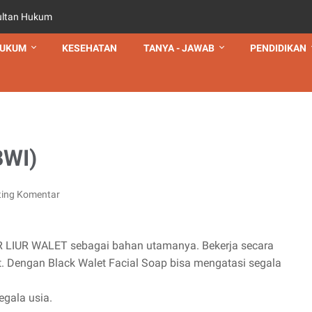
ultan Hukum
UKUM
KESEHATAN
TANYA - JAWAB
PENDIDIKAN
BWI)
ting Komentar
AIR LIUR WALET sebagai bahan utamanya. Bekerja secara
t. Dengan Black Walet Facial Soap bisa mengatasi segala
egala usia.