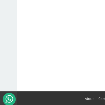
About
Con