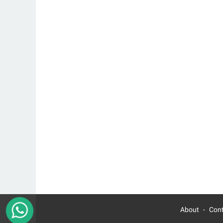
About
Con