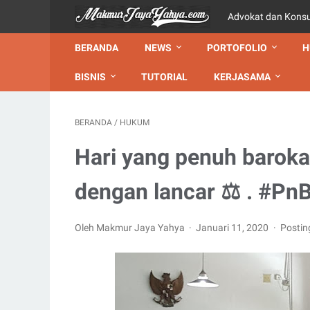
Advokat dan Kons
BERANDA
NEWS
PORTOFOLIO
H
BISNIS
TUTORIAL
KERJASAMA
BERANDA
/
HUKUM
Hari yang penuh baroka
dengan lancar ⚖ . #PnB
Oleh Makmur Jaya Yahya
Januari 11, 2020
Postin