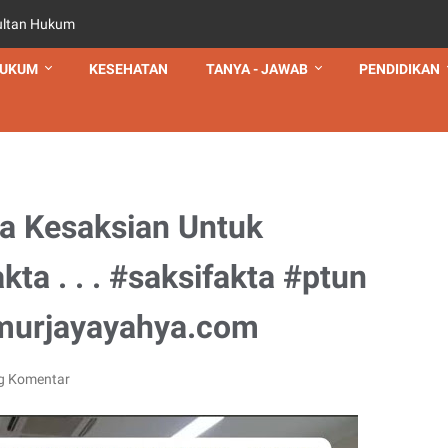
ultan Hukum
UKUM
KESEHATAN
TANYA - JAWAB
PENDIDIKAN
ra Kesaksian Untuk
a . . . #saksifakta #ptun
murjayayahya.com
g Komentar