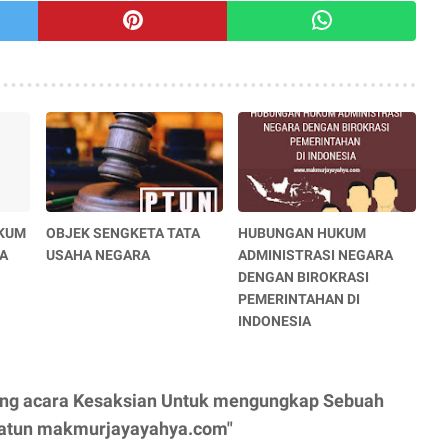
UKUM
OBJEK SENGKETA TATA
HUBUNGAN HUKUM
A
USAHA NEGARA
ADMINISTRASI NEGARA
DENGAN BIROKRASI
PEMERINTAHAN DI
INDONESIA
ang acara Kesaksian Untuk mengungkap Sebuah
peratun makmurjayayahya.com"