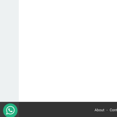
About
Con