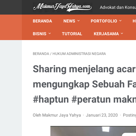
Advokat dan Kons
BERANDA
NEWS
PORTOFOLIO
H
BISNIS
TUTORIAL
KERJASAMA
BERANDA
/
HUKUM ADMINISTRASI NEGARA
Sharing menjelang aca
mengungkap Sebuah Fakt
#haptun #peratun mak
Oleh Makmur Jaya Yahya
Januari 23, 2020
Postin