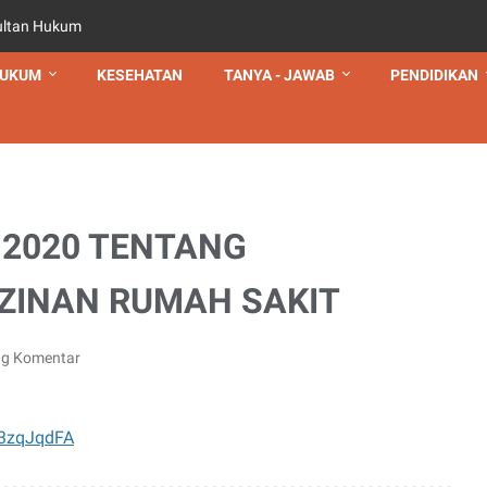
ultan Hukum
UKUM
KESEHATAN
TANYA - JAWAB
PENDIDIKAN
n 2020 TENTANG
IZINAN RUMAH SAKIT
ng Komentar
I3zqJqdFA