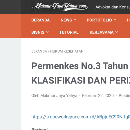
Advokat dan Kons
BERANDA
NEWS
PORTOFOLIO
H
BISNIS
TUTORIAL
KERJASAMA
BERANDA
/
HUKUM KESEHATAN
Permenkes No.3 Tahu
KLASIFIKASI DAN PER
Oleh Makmur Jaya Yahya
Februari 22, 2020
Posti
https://s.docworkspace.com/d/ABpjqEC90NIfg
Berbagi