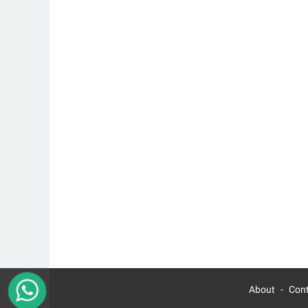
About
Con