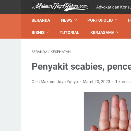
Advokat dan Kons
BERANDA
NEWS
PORTOFOLIO
H
BISNIS
TUTORIAL
KERJASAMA
BERANDA
/
KESEHATAN
Penyakit scabies, pen
Oleh Makmur Jaya Yahya
Maret 20, 2023
1 komen