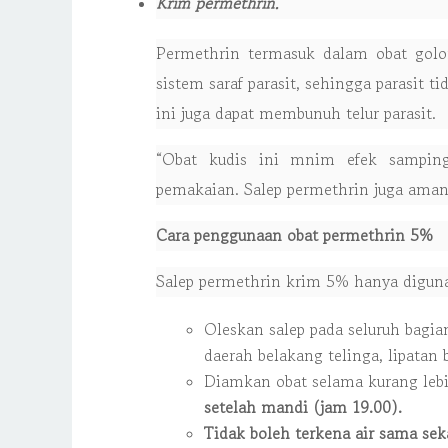
Krim permethrin.
Permethrin termasuk dalam obat golon
sistem saraf parasit, sehingga parasit ti
ini juga dapat membunuh telur parasit.
“Obat kudis ini mnim efek samping 
pemakaian. Salep permethrin juga aman d
Cara penggunaan obat permethrin 5%
Salep permethrin krim 5% hanya diguna
Oleskan salep pada seluruh bagian
daerah belakang telinga, lipatan 
Diamkan obat selama kurang lebi
setelah mandi (jam 19.00).
Tidak boleh terkena air sama sek