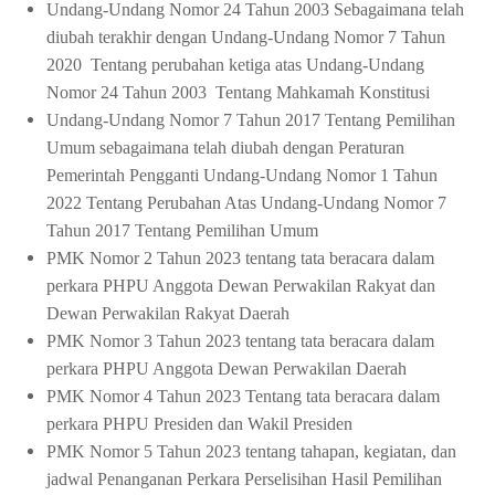
Undang-Undang Nomor 24 Tahun 2003
Sebagaimana telah
d
iubah terakhir dengan
Undang-Undang Nomor 7 Tahun
2020
Tentang perubahan ketiga atas Undang-Undang
Nomor 24 Tahun 2003
Tentang Mahkamah Konstitusi
Undang-Undang Nomor 7 Tahun 2017 Tentang Pemilihan
Umum
sebagaimana telah diubah dengan Peraturan
Pemerintah Pengganti Undang-Undang Nomor 1 Tahun
2022 Tentang Perubahan Atas Undang-Undang Nomor 7
Tahun 2017 Tentang Pemilihan Umum
PMK Nomor 2 Tahun 2023 tentang
tata beracara dalam
perkara
PHPU Anggota Dewan Perwakilan Rakyat
d
an
Dewan Perwakilan Rakyat Daerah
PMK Nomor 3 Tahun 2023 tentang
tata beracara dalam
perkara
PHPU Anggota Dewan Perwakilan Daerah
PMK Nomor 4 Tahun 2023 Tentang
tata beracara dalam
perkar
a
PHPU Presiden
d
an Wakil Presiden
PMK Nomor 5 Tahun 2023 tentang
tahapan
,
kegiatan
, dan
jadwal
Penanganan Perkara
P
erselisihan
H
asil
P
emil
ihan