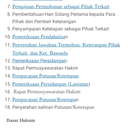
Pengajuan
Permohonan
sebagai
Pihak
Terkait
Pemberitahuan Hari Sidang Pertama kepada Para
Pihak dan Pemberi Keterangan
Penyampaian Ketetapan sebagai Pihak Terkait
Pemeriksaan Pendahulua
n
Penyerahan
Jawaban
Termohon
,
Keterangan
Pihak
Terkait
,
dan
Ket
.
Bawaslu
-
Pemeriksaan Persidangan
Rapat Permusyawaratan Hakim
Pengucapan Putusan
/
Ketetapan
Pemeriksaan
Persidangan
(
Lanjutan
)
Rapat Permusyawaratan Hakim
Pengucapan Putusan
/
Ketetapa
n
/Ketetapan
Penyerahan salinan Putusan
Dasar Hukum